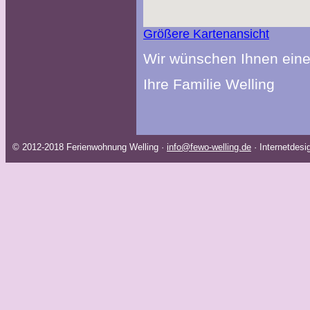
Größere Kartenansicht
Wir wünschen Ihnen eine 
Ihre Familie Welling
© 2012-2018 Ferienwohnung Welling ·
info@fewo-welling.de
· Internetdes