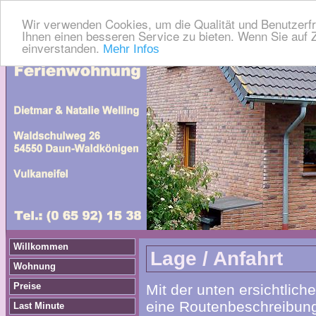
Wir verwenden Cookies, um die Qualität und Benutzerfr
Ihnen einen besseren Service zu bieten. Wenn Sie auf Z
einverstanden.
Mehr Infos
Willkommen
Lage / Anfahrt
Wohnung
Preise
Mit der unten ersichtlich
eine Routenbeschreibun
Last Minute