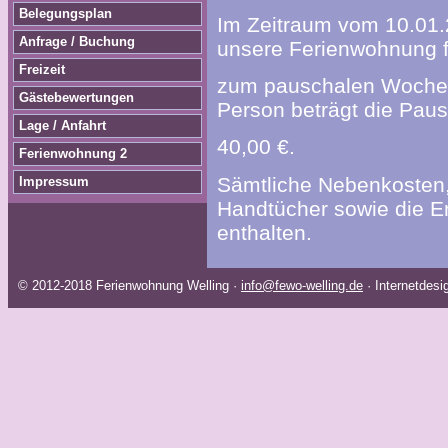
Belegungsplan
Im Zeitraum vom 10.01.2
Anfrage / Buchung
unsere Ferienwohnung f
Freizeit
zum pauschalen Wochenp
Gästebewertungen
Person beträgt die Paus
Lage / Anfahrt
40,00 €.
Ferienwohnung 2
Sämtliche Nebenkosten, 
Impressum
Handtücher sowie die E
enthalten.
© 2012-2018 Ferienwohnung Welling ·
info@fewo-welling.de
· Internetdes