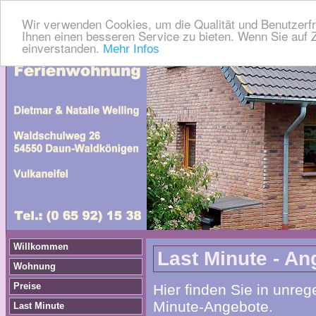
Wir verwenden Cookies, um die Qualität und Benutzerfr
Ihnen einen besseren Service zu bieten. Wenn Sie auf Z
einverstanden.
Mehr Infos
Willkommen
Last Minute - An
Wohnung
Preise
Hier finden Sie in unre
Minute-Angebote.
Last Minute